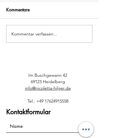
Kommentare
Kommentar verfassen...
Grundlagen für guten
Fantasien in der 
erholsamen Schlaf
Ecksteine der Ero
Im Buschgewann 42
69123 Heidelberg
info@nicoletta-hilger.de
Tel.:
+49 17624915558
Kontaktformular